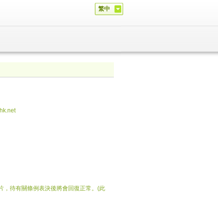
繁中
hk.net
的圖片，待有關條例表決後將會回復正常。(此